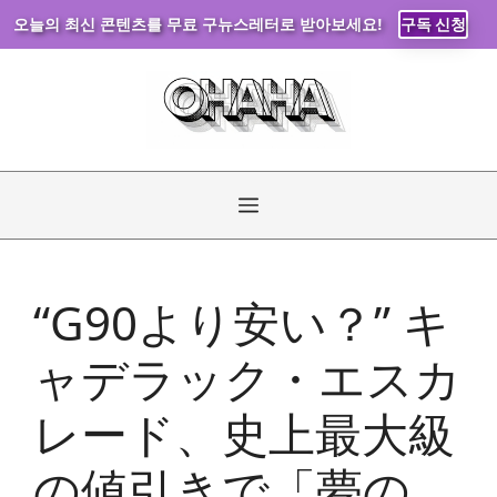
오늘의 최신 콘텐츠를 무료 구뉴스레터로 받아보세요!
구독 신청
コ
ン
テ
ン
ツ
へ
メ
ス
キ
ニ
ッ
“G90より安い？” キ
プ
ュ
ャデラック・エスカ
ー
レード、史上最大級
の値引きで「夢の