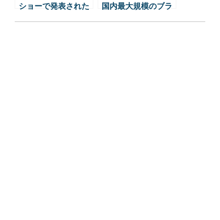
ショーで発表された
国内最大規模のブラ
ベントレーの新型ラ
ンド展示館をオープ
インナップ：フライ
ン…車以上の体験を
ングスパー、コンチ
提供する
ネンタルGT、ベント
レーEWB