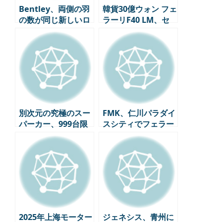
Bentley、両側の羽
韓貨30億ウォン フェ
の数が同じ新しいロ
ラーリF40 LM、セ
ゴを発表 – ブランド
ミトラックにひき逃
のヘリテージと現代
げ事故…スーパーカ
的な感覚のブレンド
ーコレクターの悪夢
別次元の究極のスー
FMK、仁川パラダイ
パーカー、999台限
スシティでフェラー
定版アストンマーテ
リブランド体験館を
ィン・ヴァルハラ、
盛大に開幕
今年下半期に顧客へ
の引き渡し開始
2025年上海モーター
ジェネシス、青州に