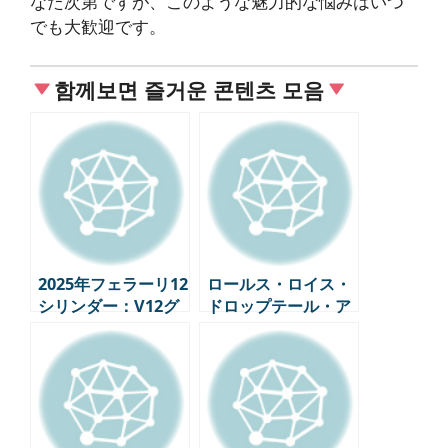
なた次第ですが、このような魅力的な悩みはいつ
でも大歓迎です。
함께보면 즐거운 콘텐츠 모음
2025年フェラーリ12
ロールス・ロイス・
シリンダー：V12グ
ドロップテール・ア
ランドツーリングの
カディア – ブランド
進化の決定版
初の2人乗りロード
スター、現代的な安
らぎの空間を実現