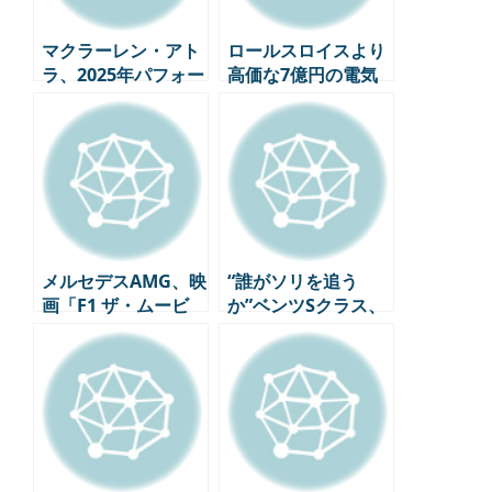
マクラーレン・アト
ロールスロイスより
ラ、2025年パフォー
高価な7億円の電気
マンス・カー・オ
自動車、米国ダコ
ブ・ザ・イヤーを受
ラ・モーターズの超
賞！ – ハイブリッ
豪華EVがデビュー
ド・スーパーカーの
新しいスタンダード
メルセデスAMG、映
“誰がソリを追う
画「F1 ザ・ムービ
か”ベンツSクラス、
ー」の公式プロモー
米国で選ばれた世界
ションパートナーと
最高の高級セダン
して参加、限定版GT
63 4MATIC+ APXGP
エディションを発表