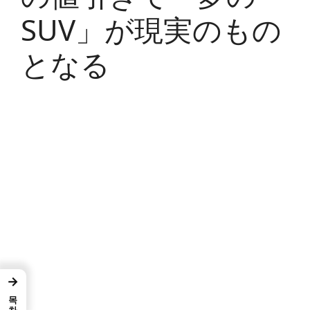
SUV」が現実のもの
となる
→
목차