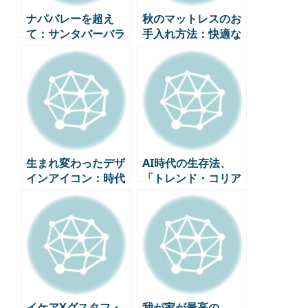
ナパバレーを超え
秋のマットレスのお
て：サンタバーバラ
手入れ方法：快適な
で発見したカリフォ
睡眠のための5つの
ルニアワインの新し
ステップ
い魅力
生まれ変わったデザ
AI時代の生存法、
インアイコン：時代
「トレンド・コリア
を超えた巨匠の帰還
2026」10大キーワー
ド完全分析
イケアXグスタフ・
我が家が最高の