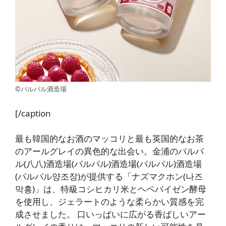
©パルパル酒造場
[/caption
最も韓国的なお酒のマッコリと最も英国的なお茶
のアールグレイの異色的な出会い。金浦のパルパ
ル(八八)酒造場(パルパル)酒造場(パルパル)酒造場
(パルパル양조장)が提供する「ナズマクホン(나즈
막홍)」は、特級コシヒカリ米とヘペバイゼン酵母
を使用し、ジェラートのような柔らかい質感を完
成させました。 口いっぱいに広がる香ばしいアー