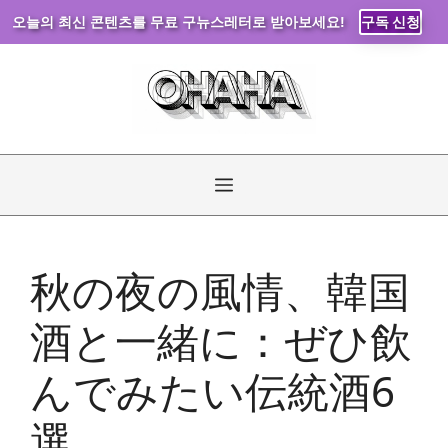
오늘의 최신 콘텐츠를 무료 구뉴스레터로 받아보세요!
구독 신청
コ
ン
テ
ン
ツ
へ
メ
ス
キ
ニ
ッ
秋の夜の風情、韓国
プ
ュ
酒と一緒に：ぜひ飲
ー
んでみたい伝統酒6
選