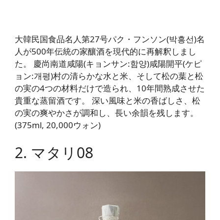
大韓民国食品名人第27号パク・フンソン(박흥선)名
人が500年伝統の家釀酒を現代的に再解釈しまし
た。 慶尚南道咸陽(キョンサン:함양)咸陽開平(ケピ
ョン:개평)村の清らかな水と米、そして松の葉と松
の実の4つの材料だけで造られ、10年間熟成させた
貴重な蒸留酒です。 深い風味と米の香ばしさ、松
の実の爽やかさが調和し、長い余韻を残します。
(375ml, 20,000ウォン)
2. マタリ08