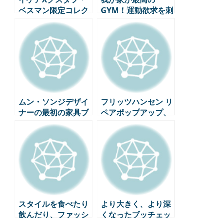
ベスマン限定コレク
GYM！運動欲求を刺
ション、韓国で初公
激するホームトレー
開
ニングアイテム7選
ムン・ソンジデザイ
フリッツハンセン リ
ナーの最初の家具ブ
ペアポップアップ、
ランド「ハバグデ
シリーズ7の70周年
ン」ハンナムドン(漢
を記念した持続可能
南洞)ショールームに
な選択
行く
スタイルを食べたり
より大きく、より深
飲んだり、ファッシ
くなったブッチェッ