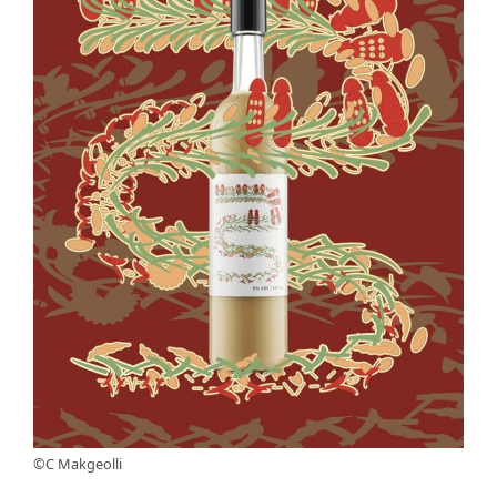
©C Makgeolli