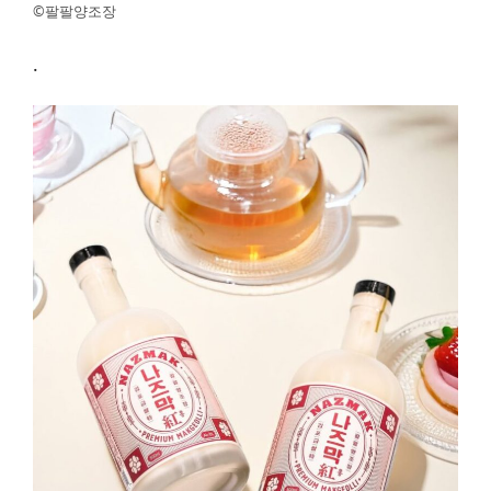
©팔팔양조장
.