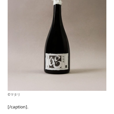
©マタリ
[/caption].