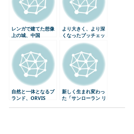
レンガで建てた想像
より大きく、より深
上の城、中国
くなったブッチェッ
「Zhongshuge天津
ラッティの世界
書店の空間デザイン
自然と一体となるブ
新しく生まれ変わっ
ランド、ORVIS
た「サンローラン リ
ヴ・ドワイト・パ
リ」-ファッション、
アート、美食のハー
モニー