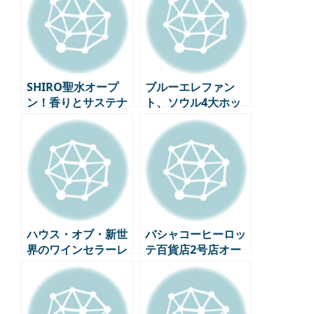
たな試み
態系
SHIRO聖水オープ
ブルーエレファン
ン！香りとサステナ
ト、ソウル4大ホッ
ビリティが出会った
プル受付完了！
SHIRO韓国初の旗艦
店
ハウス・オブ・新世
バシャコーヒーロッ
界のワインセラーレ
テ百貨店2号店オー
ビュー : ファインワ
プン – プレミアムコ
インの「新世界」ホ
ーヒーバーを体験す
ットスポット ep2
る