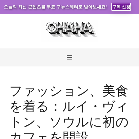
오늘의 최신 콘텐츠를 무료 구뉴스레터로 받아보세요!
구독 신청
コ
ン
テ
ン
ツ
へ
メ
ス
キ
ニ
ッ
ファッション、美食
プ
ュ
を着る：ルイ・ヴィ
ー
トン、ソウルに初の
カフェを開設