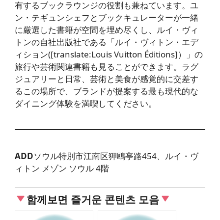
有するブックラウンジの役割も兼ねています。ユ
ン・テギュンシェフとブックキュレーターが一緒
に厳選した書籍が空間を埋め尽くし、ルイ・ヴィ
トンの自社出版社である「ルイ・ヴィトン・エデ
ィション([translate:Louis Vuitton Éditions]）」の
旅行や芸術関連書籍も見ることができます。ラグ
ジュアリーと日常、芸術と美食が感覚的に交差す
るこの場所で、ブランドが提案する最も現代的な
ダイニング体験を満喫してください。
ADD
ソウル特別市江南区狎鴎亭路454、ルイ・ヴ
ィトン メゾン ソウル 4階
함께보면 즐거운 콘텐츠 모음